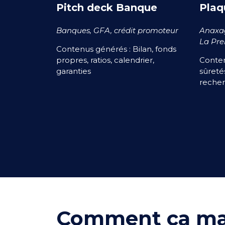
Pitch deck Banque
Plaq
Banques, GFA, crédit promoteur
Anaxag
La Pre
Contenus générés : Bilan, fonds
propres, ratios, calendrier,
Conten
garanties
sûreté
reche
Comment ça ma