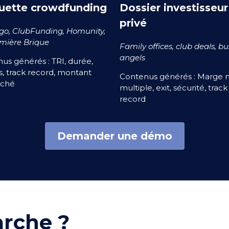
uette crowdfunding
Dossier investisseur
privé
o, ClubFunding, Homunity,
mière Brique
Family offices, club deals, b
angels
us générés : TRI, durée,
s, track record, montant
Contenus générés : Marge n
rché
multiple, exit, sécurité, track
record
Demander une démo
rche ?