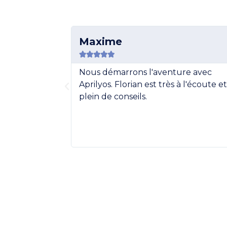
Maxime





adaptée à
Nous démarrons l'aventure avec
est à l'écoute
Aprilyos. Florian est très à l'écoute et
ise en place.
plein de conseils.