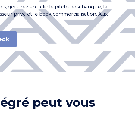
s, générez en 1 clic le pitch deck banque, la
sseur privé et le book commercialisation. Aux
.
eck
tégré peut vous