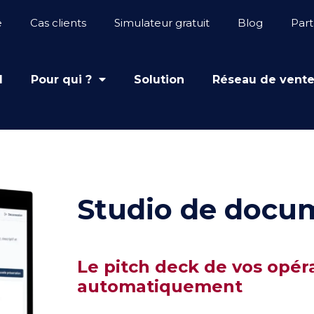
e
Cas clients
Simulateur gratuit
Blog
Part
l
Pour qui ?
Solution
Réseau de vent
Studio de docu
Le pitch deck de vos opér
automatiquement