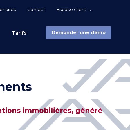
enaires
Contact
Espace client →
Demander une démo
e
Tarifs
ments
ations immobilières, généré