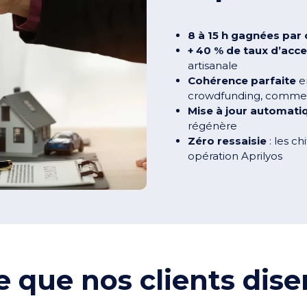
8 à 15 h gagnées par
+ 40 % de taux d’acc
artisanale
Cohérence parfaite
en
crowdfunding, commerc
Mise à jour automati
régénère
Zéro ressaisie
: les c
opération Aprilyos
e que nos clients dise