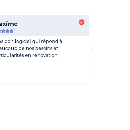
axime
Alexis









s bon logiciel qui répond à
Florian et son 
aucoup de nos besoins et
Explications cl
ticularités en rénovation.
complètes. J
aux personnes
professionnalis
visio et ton 