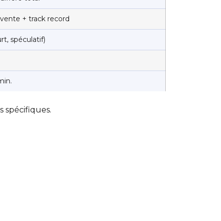
vente + track record
rt, spéculatif)
min.
 spécifiques.