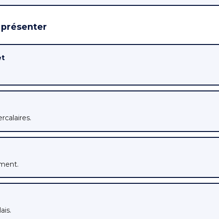
 présenter
et
rcalaires.
ement.
ais.