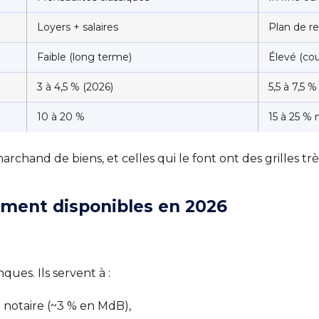
Loyers + salaires
Plan de re
Faible (long terme)
Élevé (cou
3 à 4,5 % (2026)
5,5 à 7,5 %
10 à 20 %
15 à 25 % 
and de biens, et celles qui le font ont des grilles très
ement disponibles en 2026
ques. Ils servent à :
e notaire (~3 % en MdB),