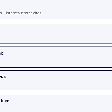
 + intérêts intercalaires.
RG
 PRG
u bien