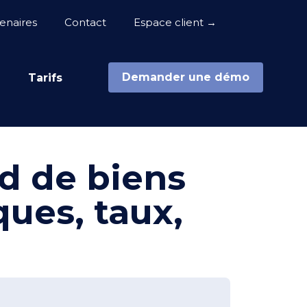
enaires
Contact
Espace client →
Demander une démo
e
Tarifs
d de biens
ues, taux,