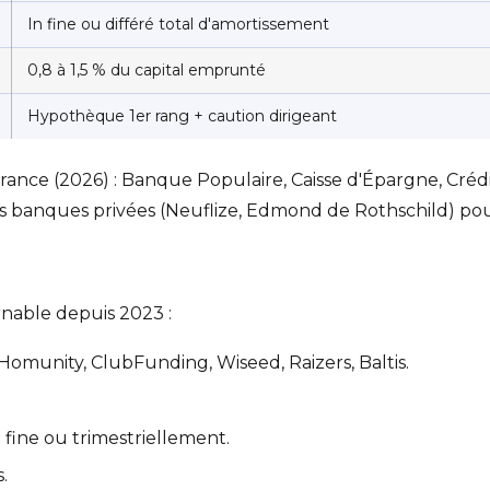
In fine ou différé total d'amortissement
0,8 à 1,5 % du capital emprunté
Hypothèque 1er rang + caution dirigeant
ance (2026) : Banque Populaire, Caisse d'Épargne, Crédi
les banques privées (Neuflize, Edmond de Rothschild) po
nable depuis 2023 :
omunity, ClubFunding, Wiseed, Raizers, Baltis.
n fine ou trimestriellement.
.