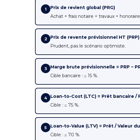
Prix de revient global (PRG)
1
Achat + frais notaire + travaux + honoraires
Prix de revente prévisionnel HT (PRP)
2
Prudent, pas le scénario optimiste.
Marge brute prévisionnelle = PRP − P
3
Cible bancaire : ≥ 15 %.
Loan-to-Cost (LTC) = Prêt bancaire /
4
Cible : ≤ 75 %.
Loan-to-Value (LTV) = Prêt / Valeur d
5
Cible : ≤ 70 %.